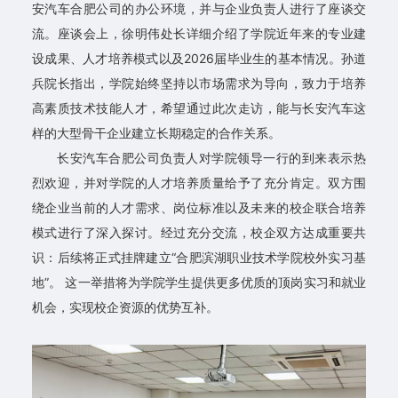
安汽车合肥公司的办公环境，并与企业负责人进行了座谈交
党
流。座谈会上，徐明伟处长详细介绍了学院近年来的专业建
团
设成果、人才培养模式以及2026届毕业生的基本情况。孙道
学
兵院长指出，学院始终坚持以市场需求为导向，致力于培养
高素质技术技能人才，希望通过此次走访，能与长安汽车这
工
样的大型骨干企业建立长期稳定的合作关系。
资
长安汽车合肥公司负责人对学院领导一行的到来表示热
烈欢迎，并对学院的人才培养质量给予了充分肯定。双方围
料
绕企业当前的人才需求、岗位标准以及未来的校企联合培养
下
模式进行了深入探讨。经过充分交流，校企双方达成重要共
识：后续将正式挂牌建立“合肥滨湖职业技术学院校外实习基
载
地”。 这一举措将为学院学生提供更多优质的顶岗实习和就业
返
机会，实现校企资源的优势互补。
回
主