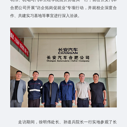
知
合肥公司开展“访企拓岗促就业”专项行动，并就校企深度合
作、共建实习基地等事宜进行深入洽谈。
公
告
专
业
设
置
教
育
教
学
走访期间，徐明伟处长、孙道兵院长一行实地参观了长